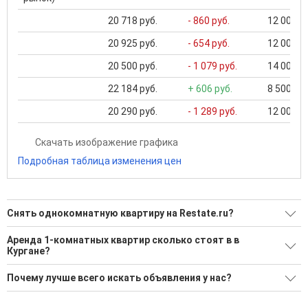
20 718 руб.
- 860 руб.
12 000 ..
20 925 руб.
- 654 руб.
12 000 ..
20 500 руб.
- 1 079 руб.
14 000 ..
22 184 руб.
+ 606 руб.
8 500 ...
20 290 руб.
- 1 289 руб.
12 000 ..
Скачать изображение графика
Подробная таблица изменения цен
Снять однокомнатную квартиру на Restate.ru?
Ищите, как Снять однокомнатную квартиру?
Аренда 1-комнатных квартир сколько стоят в в
Кургане?
150 актуальных и проверенных объявлений
Минимальная цена: 10 000 Р. Максимальная цена: 30 000 Р;
Воспользуйтесь нашим поиском по новостройкам, для
Почему лучше всего искать объявления у нас?
Средняя: 19 396 Р
подбора подходящего вам варианта
Все объявления проверены и проходят строгую
Средняя площадь: 32.7 кв.м.