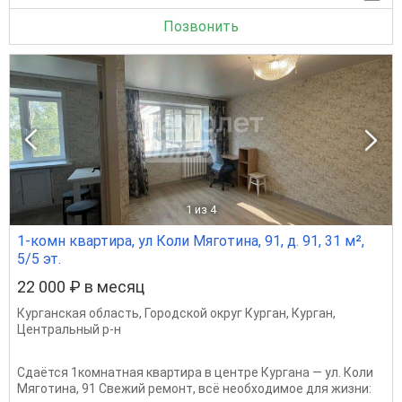
Позвонить
1
из 4
1-комн квартира, ул Коли Мяготина, 91, д. 91, 31 м²,
5/5 эт.
22 000 ₽ в месяц
Курганская область
,
Городской округ Курган
,
Курган
,
Центральный р-н
Сдаётся 1комнатная квартира в центре Кургана — ул. Коли
Мяготина, 91 Свежий ремонт, всё необходимое для жизни: