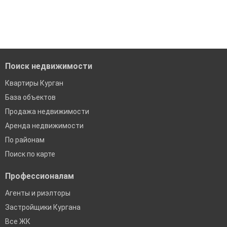
'Сохраните результаты поиска и возвращайтесь к нему,
модерацию
когда это будет нужно'
Удобный поиск, есть подписка на новые объявления
Помогаем с подбором выгодных ипотечных программ в
банках в Кургане
Поиск недвижимости
Квартиры Курган
База объектов
Продажа недвижимости
Аренда недвижимости
По районам
Поиск по карте
Профессионалам
Агенты и риэлторы
Застройщики Кургана
Все ЖК