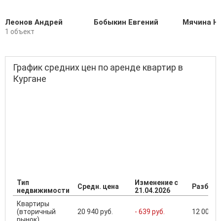
Леонов Андрей
Бобыкин Евгений
Мячина Н
1 объект
График средних цен по аренде квартир в
Кургане
Тип
Изменение с
Средн. цена
Разброс
недвижимости
21.04.2026
Квартиры
(вторичный
20 940 руб.
- 639 руб.
12 000 ..
рынок)