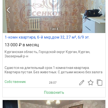
1
из 4
1-комн квартира, 6-й мкр,дом 32, 27 м², 6/9 эт.
13 000 ₽ в месяц
Курганская область
,
Городской округ Курган
,
Курган
,
Заозерный р-н
Сдаются на длительный срок 1 комнатная квартира.
Квартира пустая. Без животных. С детьми можно.без залога
Собственник
28.07
Позвонить