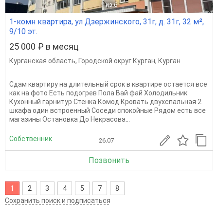
1
из 6
1-комн квартира, ул Дзержинского, 31г, д. 31г, 32 м²,
9/10 эт.
25 000 ₽ в месяц
Курганская область
,
Городской округ Курган
,
Курган
Сдам квартиру на длительный срок в квартире остается все
как на фото Есть подогрев Пола Вай фай Холодильник
Кухонный гарнитур Стенка Комод Кровать двухспальная 2
шкафа один встроенный Соседи спокойные Рядом есть все
магазины Остановка До Некрасова...
Собственник
26.07
Позвонить
1
2
3
4
5
7
8
Сохранить поиск и подписаться