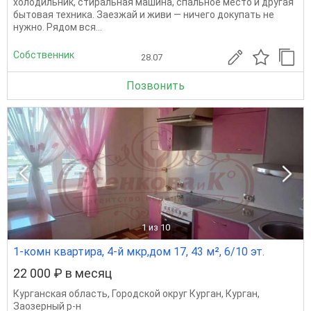
холодильник, стиральная машина, спальное место и другая
бытовая техника. Заезжай и живи — ничего докупать не
нужно. Рядом вся...
Собственник
28.07
Позвонить
1
из 10
1-комн квартира, 4-й мкр,дом 17, 43 м², 6/10 эт.
22 000 ₽ в месяц
Курганская область
,
Городской округ Курган
,
Курган
,
Заозерный р-н