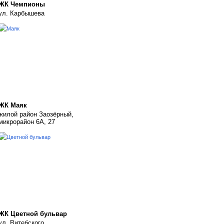
ЖК Чемпионы
ул. Карбышева
ЖК Маяк
жилой район Заозёрный,
микрорайон 6А, 27
ЖК Цветной бульвар
ул. Витебского