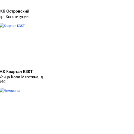
ЖК Островский
пр. Конституции
ЖК Квартал КЗКТ
Улица Коли Мяготина, д.
34б