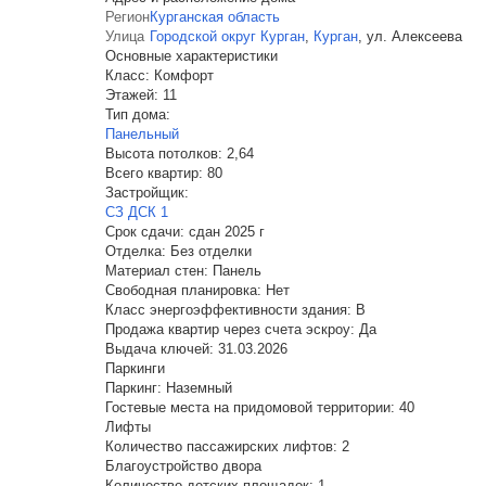
Регион
Курганская область
Улица
Городской округ Курган
,
Курган
,
ул. Алексеева
Основные характеристики
Класс:
Комфорт
Этажей:
11
Тип дома:
Панельный
Высота потолков:
2,64
Всего квартир:
80
Застройщик:
СЗ ДСК 1
Срок сдачи:
сдан 2025 г
Отделка:
Без отделки
Материал стен:
Панель
Свободная планировка:
Нет
Класс энергоэффективности здания:
B
Продажа квартир через счета эскроу:
Да
Выдача ключей:
31.03.2026
Паркинги
Паркинг:
Наземный
Гостевые места на придомовой территории:
40
Лифты
Количество пассажирских лифтов:
2
Благоустройство двора
Количество детских площадок:
1