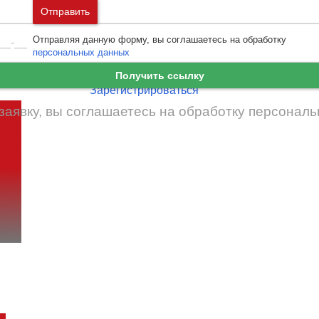
Москва
и
Московская область
Отправить
Ошибка авторизации
Санкт-Петербург
и
Ленинградская област
Отправляя данную форму, вы соглашаетесь на обработку
Забыли пароль
Войти
персональных данных
Ещё нет аккаунта?
Получить ссылку
Зарегистрироваться
заявку, вы соглашаетесь на обработку
персональ