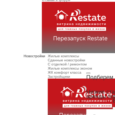
Новостройки
Жилые комплексы
Сданные новостройки
С отделкой / ремонтом
Жилые комплексы эконом
ЖК комфорт класса
Подберем 
Застройщики
Низкие ст
аренды по