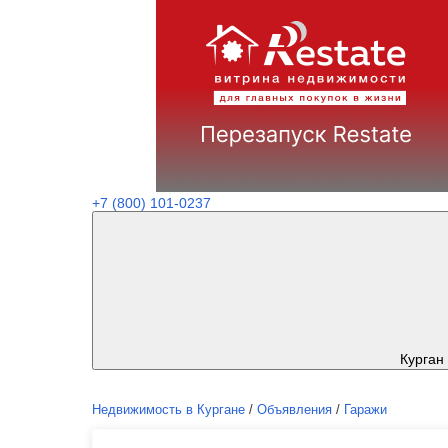
+7 (800) 101-0237
Курган
Недвижимость в Кургане
/
Объявления
/
Гаражи