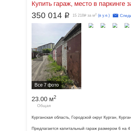
Купить гараж, место в паркинге з
350 014
Р
2
15 218
за м
(в у.е.)
Следи
Р
Все 7 фото
2
23.00 м
Общая
Курганская область, Городской округ Курган, Курга
Предлагается капитальный гараж размером 6 на 4