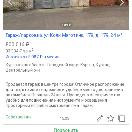
1
из 6
Гараж/парковка, ул Коли Мяготина, 179, д. 179, 24 м²
800 016 ₽
2
33 334 ₽ за м
Ипотека от 8 087 ₽ в месяц
Курганская область
,
Городской округ Курган
,
Курган
,
Центральный р-н
Продается гараж в центре города! Отличное расположение
для тех, кто ищет надежное и удобное место для хранения
автомобиля! Площадь:24 кв. м. Проведено электричество:
удобно для подкючения инструмента и освещения
Просторный погреб и смотровая яма. Гараж...
Собственник
15.05
Позвонить