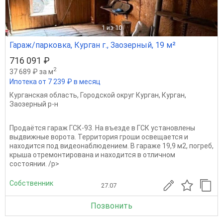
1
из 10
Гараж/парковка, Курган г., Заозерный, 19 м²
716 091 ₽
2
37 689 ₽ за м
Ипотека от 7 239 ₽ в месяц
Курганская область
,
Городской округ Курган
,
Курган
,
Заозерный р-н
Продаётся гараж ГСК-93. На въезде в ГСК установлены
выдвижные ворота. Территория гроши освещается и
находится под видеонаблюдением. В гараже 19,9 м2, погреб,
крыша отремонтирована и находится в отличном
состоянии. /p>
Собственник
27.07
Позвонить