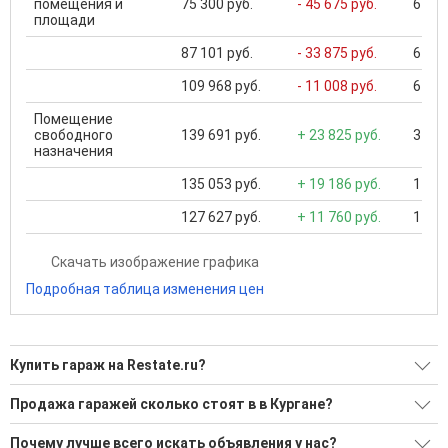
помещения и
75 300 руб.
- 45 675 руб.
645 1
площади
87 101 руб.
- 33 875 руб.
645 1
109 968 руб.
- 11 008 руб.
645 1
Помещение
свободного
139 691 руб.
+ 23 825 руб.
3 239
назначения
135 053 руб.
+ 19 186 руб.
1 903
127 627 руб.
+ 11 760 руб.
1 903
Скачать изображение графика
Подробная таблица изменения цен
Купить гараж на Restate.ru?
Ищите, как Купить гараж?
Продажа гаражей сколько стоят в в Кургане?
11 актуальных и проверенных объявлений
Минимальная цена: 96 594 Р. Максимальная цена: 800 016 Р;
Почему лучше всего искать объявления у нас?