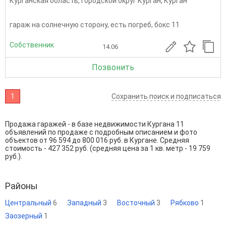
Курганская область
,
Городской округ Курган
,
Курган
гараж на солнечную сторону, есть погреб, бокс 11
Собственник
14.06
Позвонить
1
Сохранить поиск и подписаться
Продажа гаражей - в базе недвижимости Кургана 11
объявлений по продаже с подробным описанием и фото
объектов от
96 594
до
800 016
руб. в Кургане. Средняя
стоимость - 427 352 руб. (средняя цена за 1 кв. метр - 19 759
руб.).
Районы
Центральный
6
Западный
3
Восточный
3
Рябково
1
Заозерный
1