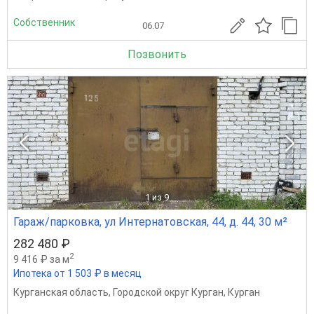
Собственник
06.07
Позвонить
1
из 9
Гараж/парковка, ул Интернатовская, 44, д. 44, 30 м²
282 480 ₽
2
9 416 ₽ за м
Ипотека от 1 503 ₽ в месяц
Курганская область
,
Городской округ Курган
,
Курган