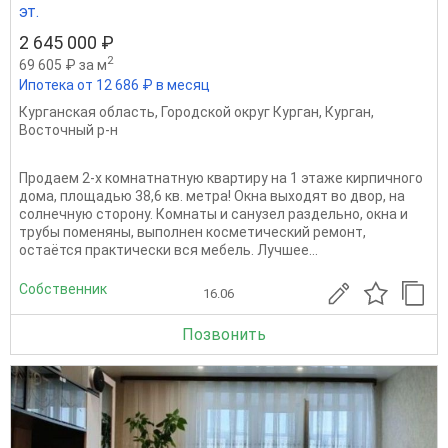
эт.
2 645 000 ₽
2
69 605 ₽ за м
Ипотека от 12 686 ₽ в месяц
Курганская область
,
Городской округ Курган
,
Курган
,
Восточный р-н
Продаем 2-х комнатнатную квартиру на 1 этаже кирпичного
дома, площадью 38,6 кв. метра! Окна выходят во двор, на
солнечную сторону. Комнаты и санузел раздельно, окна и
трубы поменяны, выполнен косметический ремонт,
остаётся практически вся мебель. Лучшее...
Собственник
16.06
Позвонить