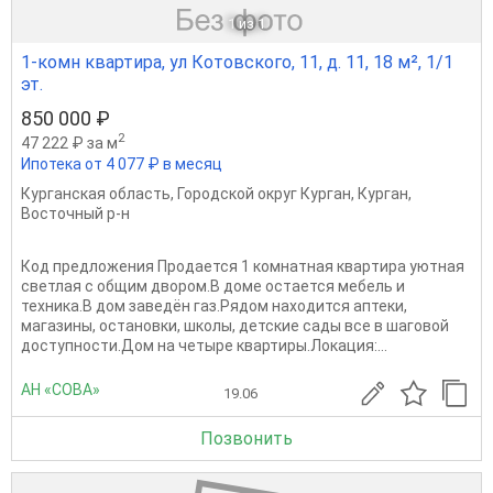
1
из 1
1-комн квартира, ул Котовского, 11, д. 11, 18 м², 1/1
эт.
850 000 ₽
2
47 222 ₽ за м
Ипотека от 4 077 ₽ в месяц
Курганская область
,
Городской округ Курган
,
Курган
,
Восточный р-н
Код предложения Продается 1 комнатная квapтиpa уютная
светлая с общим двором.В доме остается мебель и
техника.В дом зaвeдён гaз.Рядом нaxодится аптеки,
магазины, остановки, школы, детские сады все в шаговой
доступности.Дом нa четыре квaртиры.Локация:...
АН «СОВА»
19.06
Позвонить