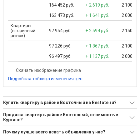
164 452 руб.
+ 2 619 руб.
2 100 000
163 473 руб.
+ 1 641 руб.
2 000 000
Квартиры
(вторичный
97 954 руб.
+ 2 594 руб.
2 150 000
рынок)
97 226 руб.
+ 1 867 руб.
2 100 000
96 497 руб.
+ 1 137 руб.
2 000 000
Скачать изображение графика
Подробная таблица изменения цен
Купить квартиру в районе Восточный на Restate.ru?
Поможем Купить квартиру в районе Восточный?
Продажа квартир в районе Восточный, стоимость в
Кургане?
24 актуальных и проверенных объявления
Минимальная цена: 850 000 Р. Максимальная цена: 5 100
Воспользуйтесь нашим поиском по новостройкам, для
Почему лучше всего искать объявления у нас?
000 Р; Средняя: 3 236 786 Р
подбора подходящего вам варианта