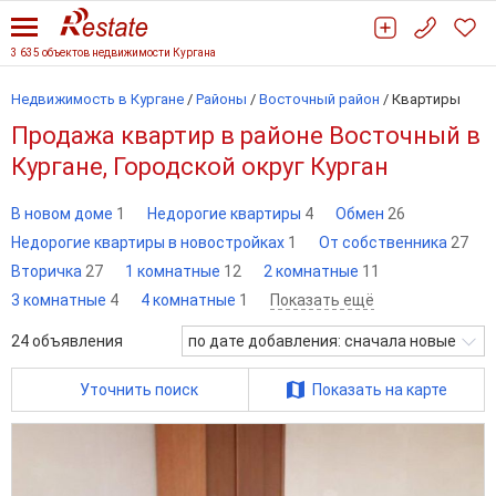
3 635 объектов недвижимости Кургана
Недвижимость в Кургане
/
Районы
/
Восточный район
/
Квартиры
Продажа квартир в районе Восточный в
Кургане, Городской округ Курган
В новом доме
1
Недорогие квартиры
4
Обмен
26
Недорогие квартиры в новостройках
1
От собственника
27
Вторичка
27
1 комнатные
12
2 комнатные
11
3 комнатные
4
4 комнатные
1
Показать ещё
24
объявления
по дате добавления: сначала новые
Уточнить поиск
Показать на карте