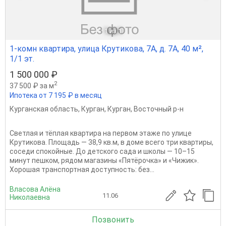
1
из 1
1-комн квартира, улица Крутикова, 7А, д. 7А, 40 м²,
1/1 эт.
1 500 000 ₽
2
37 500 ₽ за м
Ипотека от 7 195 ₽ в месяц
Курганская область
,
Курган
,
Курган
,
Восточный р-н
Светлая и тёплая квартира на первом этаже по улице
Крутикова. Площадь — 38,9 кв.м, в доме всего три квартиры,
соседи спокойные. До детского сада и школы — 10–15
минут пешком, рядом магазины «Пятёрочка» и «Чижик».
Хорошая транспортная доступность: без...
Власова Алёна
11.06
Николаевна
Позвонить