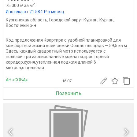
2
75 000 ₽ за м
Ипотека от 21 584 ₽ в месяц
Курганская область
,
Городской округ Курган
,
Курган
,
Восточный р-н
Код предложения Квартира с удобной планировкой для
комфортной жизни всей семьи.Общая площадь — 59,5 кв.м.
Здесь каждый квадратный метр используется с
пользой:три изолированные комнаты,просторный
коридор,кухня,утепленная лоджия длиной 6
метров,отдельная...
АН «СОВА»
16.07
Позвонить