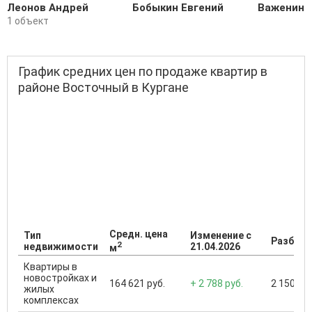
Леонов Андрей
Бобыкин Евгений
Важенина
1 объект
График средних цен по продаже квартир в
районе Восточный в Кургане
Средн. цена
Тип
Изменение с
Разброс
2
недвижимости
21.04.2026
м
Квартиры в
новостройках и
164 621 руб.
+ 2 788 руб.
2 150 000
жилых
комплексах