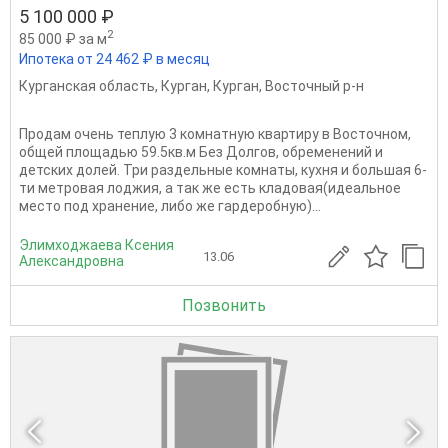
5 100 000 ₽
2
85 000 ₽ за м
Ипотека от 24 462 ₽ в месяц
Курганская область
,
Курган
,
Курган
,
Восточный р-н
Продам очень теплую 3 комнатную квартиру в Восточном,
общей площадью 59.5кв.м Без Долгов, обременений и
детских долей. Три раздельные комнаты, кухня и большая 6-
ти метровая лоджия, а так же есть кладовая(идеальное
место под хранение, либо же гардеробную)...
Элимходжаева Ксения
13.06
Александровна
Позвонить